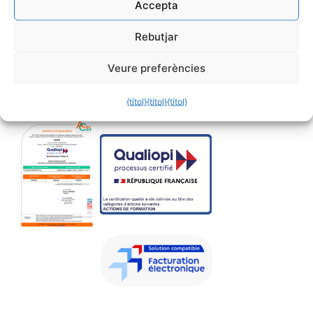
Accepta
Rebutjar
Veure preferències
{títol}
{títol}
{títol}