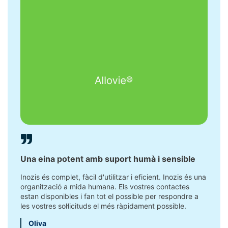
Una eina potent amb suport humà i sensible
Fa un
INOZI
Inozis és complet, fàcil d'utilitzar i eficient. Inozis és una
de tr
organització a mida humana. Els vostres contactes
estan disponibles i fan tot el possible per respondre a
El qu
les vostres sol·licituds el més ràpidament possible.
flexib
perfec
Oliva