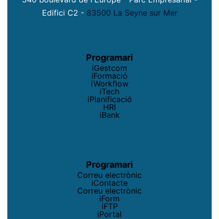
Edifici C2 -
83500 La Seyne sur Mer
Programari
iGestcom
iFormació
iWorkflow
iTech
iPlanificació
HRI
iBank
Programari
Correu electrònic
iContacte
Correu electrònic
iForm
iFTP
iPortal