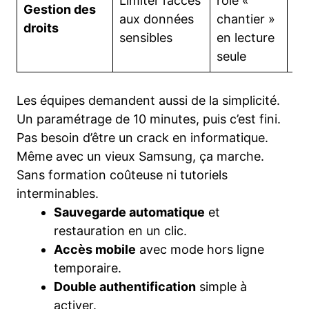
Limiter l’accès
rôle «
Mo
Gestion des
aux données
chantier »
ri
droits
sensibles
en lecture
d’
seule
Les équipes demandent aussi de la simplicité.
Un paramétrage de 10 minutes, puis c’est fini.
Pas besoin d’être un crack en informatique.
Même avec un vieux Samsung, ça marche.
Sans formation coûteuse ni tutoriels
interminables.
Sauvegarde automatique
et
restauration en un clic.
Accès mobile
avec mode hors ligne
temporaire.
Double authentification
simple à
activer.