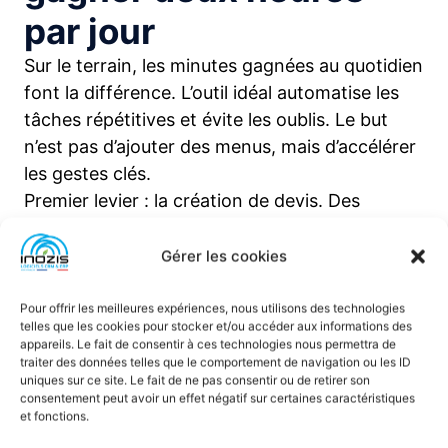
par jour
Sur le terrain, les minutes gagnées au quotidien
font la différence. L’outil idéal automatise les
tâches répétitives et évite les oublis. Le but
n’est pas d’ajouter des menus, mais d’accélérer
les gestes clés.
Premier levier : la création de devis. Des
modèles prêts, des bibliothèques d’articles et
des photos intégrées. Le devis part avant la fin
Gérer les cookies
du rendez-vous. Le client signe en ligne. Le
planning n’attend plus.
Pour offrir les meilleures expériences, nous utilisons des technologies
telles que les cookies pour stocker et/ou accéder aux informations des
Deuxième levier : les relances automatiques.
appareils. Le fait de consentir à ces technologies nous permettra de
Les rappels partent au bon moment, avec un
traiter des données telles que le comportement de navigation ou les ID
uniques sur ce site. Le fait de ne pas consentir ou de retirer son
ton ajusté. La trésorerie respire. D’expérience,
consentement peut avoir un effet négatif sur certaines caractéristiques
c’est là que l’on gagne le plus sans effort.
et fonctions.
Ce qu’il faut demander dès