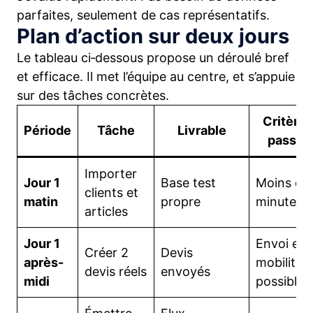
parfaites, seulement de cas représentatifs.
Plan d’action sur deux jours
Le tableau ci‑dessous propose un déroulé bref
et efficace. Il met l’équipe au centre, et s’appuie
sur des tâches concrètes.
Critère 
Période
Tâche
Livrable
passag
Importer
Jour 1
Base test
Moins de
clients et
matin
propre
minutes
articles
Jour 1
Envoi en
Créer 2
Devis
après-
mobilité
devis réels
envoyés
midi
possible