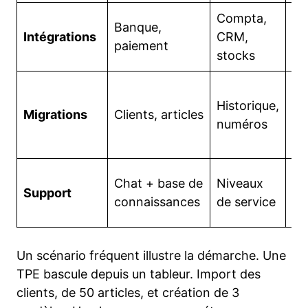
Compta,
Banque,
Li
Intégrations
CRM,
paiement
flu
stocks
C
Historique,
pr
Migrations
Clients, articles
numéros
te
éc
Te
Chat + base de
Niveaux
Support
pe
connaissances
de service
l’e
Un scénario fréquent illustre la démarche. Une
TPE bascule depuis un tableur. Import des
clients, de 50 articles, et création de 3