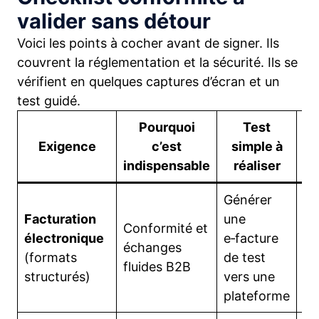
valider sans détour
Voici les points à cocher avant de signer. Ils
couvrent la réglementation et la sécurité. Ils se
vérifient en quelques captures d’écran et un
test guidé.
Pourquoi
Test
Exigence
c’est
simple à
indispensable
réaliser
Générer
Facturation
une
Mo
Conformité et
électronique
e‑facture
d’
échanges
(formats
de test
tr
fluides B2B
structurés)
vers une
au
plateforme