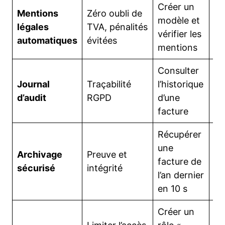
Créer un
Mentions
Zéro oubli de
Fa
modèle et
légales
TVA, pénalités
pr
vérifier les
automatiques
évitées
au
mentions
Consulter
Re
Journal
Traçabilité
l’historique
cl
d’audit
RGPD
d’une
in
facture
ré
Récupérer
une
Te
Archivage
Preuve et
facture de
en
sécurisé
intégrité
l’an dernier
en
en 10 s
Créer un