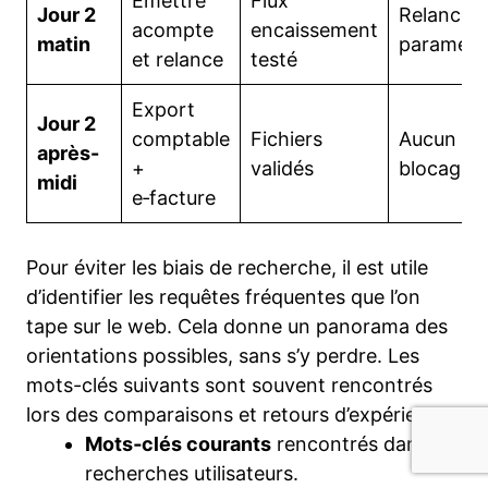
Émettre
Flux
Jour 2
Relances
acompte
encaissement
matin
paramétr
et relance
testé
Export
Jour 2
comptable
Fichiers
Aucun
après-
+
validés
blocage
midi
e‑facture
Pour éviter les biais de recherche, il est utile
d’identifier les requêtes fréquentes que l’on
tape sur le web. Cela donne un panorama des
orientations possibles, sans s’y perdre. Les
mots-clés suivants sont souvent rencontrés
lors des comparaisons et retours d’expérience.
Mots‑clés courants
rencontrés dans les
recherches utilisateurs.