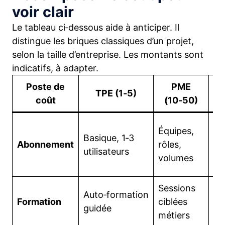
voir clair
Le tableau ci‑dessous aide à anticiper. Il
distingue les briques classiques d’un projet,
selon la taille d’entreprise. Les montants sont
indicatifs, à adapter.
Poste de
PME
C
TPE (1‑5)
coût
(10‑50)
Pa
Équipes,
Basique, 1‑3
an
Abonnement
rôles,
utilisateurs
mo
volumes
es
Sessions
Vi
Auto‑formation
Formation
ciblées
à 
guidée
métiers
ré