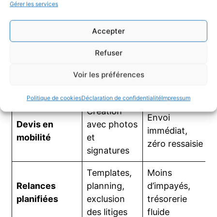
Gérer les services
la démo
Les demandes ci-dessous se valident en essai.
Accepter
Elles couvrent les étapes qui prennent du
Refuser
temps et de l’énergie.
Voir les préférences
À vérifier
Fonctionnalité
Gain concret
en pratique
Politique de cookies
Déclaration de confidentialité
Impressum
Création
Envoi
Devis en
avec photos
immédiat,
mobilité
et
zéro ressaisie
signatures
Templates,
Moins
Relances
planning,
d’impayés,
planifiées
exclusion
trésorerie
des litiges
fluide