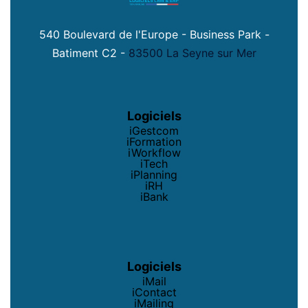
540 Boulevard de l'Europe - Business Park -
Batiment C2 -
83500 La Seyne sur Mer
Logiciels
iGestcom
iFormation
iWorkflow
iTech
iPlanning
iRH
iBank
Logiciels
iMail
iContact
iMailing