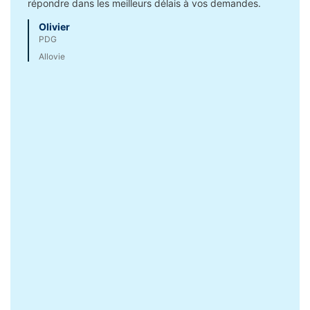
répondre dans les meilleurs délais à vos demandes.
s’adap
notre 
Olivier
intern
PDG
perme
Allovie
exige
en eff
sur m
En out
est to
Un exc
quête 
Ma
Coo
Syn