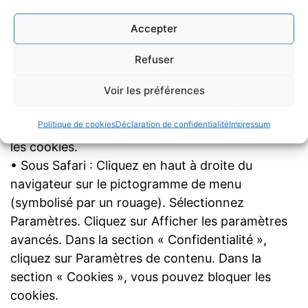
cookies. Validez sur Ok.
Accepter
• Sous Firefox : en haut de la fenêtre du
navigateur, cliquez sur le bouton Firefox, puis
Refuser
aller dans l’onglet Options. Cliquer sur l’onglet Vie
Voir les préférences
privée. Paramétrez les Règles de conservation
sur : utiliser les paramètres personnalisés pour
Politique de cookies
Déclaration de confidentialité
Impressum
l’historique. Enfin décochez-la pour désactiver
les cookies.
• Sous Safari : Cliquez en haut à droite du
navigateur sur le pictogramme de menu
(symbolisé par un rouage). Sélectionnez
Paramètres. Cliquez sur Afficher les paramètres
avancés. Dans la section « Confidentialité »,
cliquez sur Paramètres de contenu. Dans la
section « Cookies », vous pouvez bloquer les
cookies.