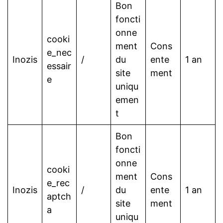
Bon
foncti
onne
cooki
ment
Cons
e_nec
Inozis
/
du
ente
1 an
essair
site
ment
e
uniqu
emen
t
Bon
foncti
onne
cooki
ment
Cons
e_rec
Inozis
/
du
ente
1 an
aptch
site
ment
a
uniqu