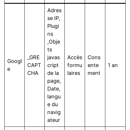
Adres
se IP,
Plugi
ns
,Obje
ts
_GRE
javas
Accès
Cons
Googl
CAPT
cript
formu
ente
1 an
e
CHA
de la
laires
ment
page,
Date,
langu
e du
navig
ateur