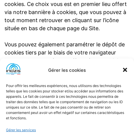
cookies. Ce choix vous est en premier lieu offert
via notre bannière à cookies, que vous pouvez à
tout moment retrouver en cliquant sur l’icône
située en bas de chaque page du Site.
Vous pouvez également paramétrer le dépôt de
cookies tiers par le biais de votre navigateur
Internet. Le paramétrage effectué par ce biais
est également modifiable à tout moment. En
Gérer les cookies
effet, selon le
type de navigateur
, l’utilisateur
peut configurer son ordinateur de la manière
Pour offrir les meilleures expériences, nous utilisons des technologies
telles que les cookies pour stocker et/ou accéder aux informations des
suivante, pour refuser l’installation des cookies :
appareils. Le fait de consentir à ces technologies nous permettra de
traiter des données telles que le comportement de navigation ou les ID
uniques sur ce site. Le fait de ne pas consentir ou de retirer son
• Sous Internet Explorer : onglet outil
consentement peut avoir un effet négatif sur certaines caractéristiques
(pictogramme en forme de rouage en haut à
et fonctions.
droite) / options internet. Cliquez sur
Gérer les services
Confidentialité et choisissez Bloquer tous les