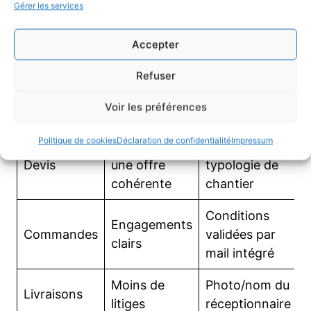
Gérer les services
prévisionnel, alertes.
Exports
: extraction de données,
Accepter
passerelles comptables.
Refuser
Module
Gain concret
Exemple
Voir les préférences
Politique de cookies
Déclaration de confidentialité
Impressum
2 clics pour
Modèles par
M
Devis
une offre
typologie de
t
cohérente
chantier
m
Conditions
T
Engagements
Commandes
validées par
d
clairs
mail intégré
Moins de
Photo/nom du
A
Livraisons
litiges
réceptionnaire
h