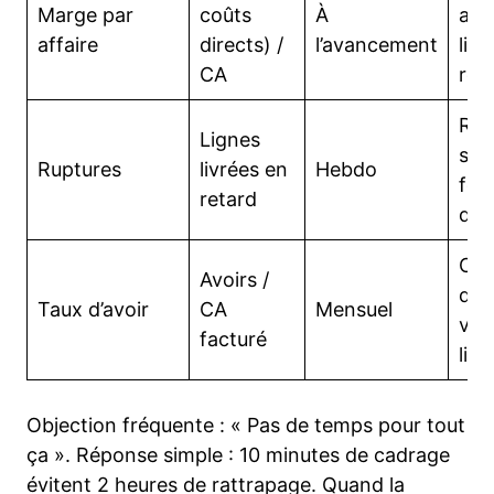
Marge par
coûts
À
ach
affaire
directs) /
l’avancement
limi
CA
rem
Réa
Lignes
seui
Ruptures
livrées en
Hebdo
fou
retard
de 
Ch
Avoirs /
dev
Taux d’avoir
CA
Mensuel
val
facturé
livr
Objection fréquente : « Pas de temps pour tout
ça ». Réponse simple : 10 minutes de cadrage
évitent 2 heures de rattrapage. Quand la