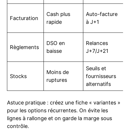
C
Cash plus
Auto-facture
Facturation
d
rapide
à J+1
r
T
DSO en
Relances
Règlements
d
baisse
J+7/J+21
Seuils et
Moins de
I
Stocks
fournisseurs
ruptures
t
alternatifs
Astuce pratique : créez une fiche « variantes »
pour les options récurrentes. On évite les
lignes à rallonge et on garde la marge sous
contrôle.