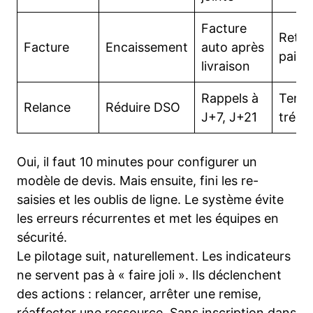
Facture
Retar
Facture
Encaissement
auto après
paie
livraison
Rappels à
Tensi
Relance
Réduire DSO
J+7, J+21
tréso
Oui, il faut 10 minutes pour configurer un
modèle de devis. Mais ensuite, fini les re-
saisies et les oublis de ligne. Le système évite
les erreurs récurrentes et met les équipes en
sécurité.
Le pilotage suit, naturellement. Les indicateurs
ne servent pas à « faire joli ». Ils déclenchent
des actions : relancer, arrêter une remise,
réaffecter une ressource. Sans inscription dans