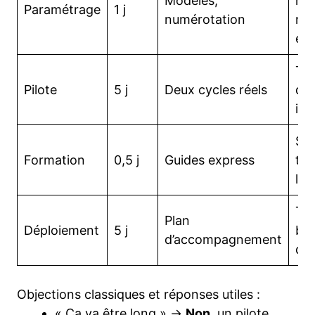
Modèles,
rem
Paramétrage
1 j
numérotation
no
en
Tes
Pilote
5 j
Deux cycles réels
des
irr
Ses
Formation
0,5 j
Guides express
tro
lo
To
Plan
Déploiement
5 j
bas
d’accompagnement
d’u
Objections classiques et réponses utiles :
« Ça va être long » →
Non
, un pilote