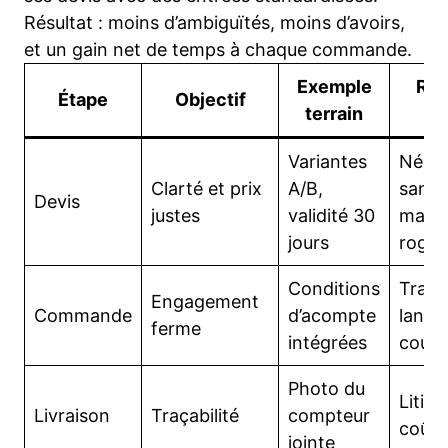
Résultat : moins d’ambiguïtés, moins d’avoirs,
et un gain net de temps à chaque commande.
Exemple
Ris
Étape
Objectif
terrain
ab
Variantes
Négoc
Clarté et prix
A/B,
sans f
Devis
justes
validité 30
marg
jours
rogn
Conditions
Trava
Engagement
Commande
d’acompte
lancé
ferme
intégrées
couve
Photo du
Litige
Livraison
Traçabilité
compteur
coûte
jointe