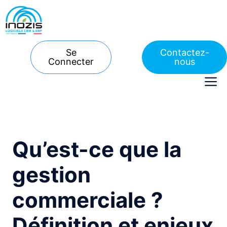
Aller
au
contenu
Se
Contactez-
Connecter
nous
M
Qu’est-ce que la
gestion
commerciale ?
Définition et enjeux