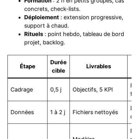
Formation
: 2 h en petits groupes, cas
concrets, check-lists.
Déploiement
: extension progressive,
support à chaud.
Rituels
: point hebdo, tableau de bord
projet, backlog.
Durée
P
Étape
Livrables
cible
é
Pér
Cadrage
0,5 j
Objectifs, 5 KPI
flo
Do
Données
1 à 2 j
Fichiers nettoyés
cli
Règ