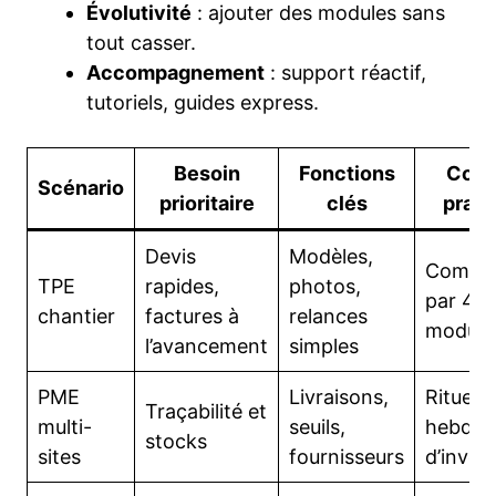
Évolutivité
: ajouter des modules sans
tout casser.
Accompagnement
: support réactif,
tutoriels, guides express.
Besoin
Fonctions
Cons
Scénario
prioritaire
clés
prati
Devis
Modèles,
Comme
TPE
rapides,
photos,
par 4
chantier
factures à
relances
module
l’avancement
simples
PME
Livraisons,
Rituels
Traçabilité et
multi-
seuils,
hebdo
stocks
sites
fournisseurs
d’inven