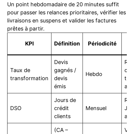
Un point hebdomadaire de 20 minutes suffit
pour passer les relances prioritaires, vérifier les
livraisons en suspens et valider les factures
prêtes à partir.
Ac
KPI
Définition
Périodicité
Devis
Rev
Taux de
gagnés /
off
Hebdo
transformation
devis
typ
émis
ajus
Jours de
Rel
DSO
crédit
Mensuel
J+7
clients
ac
(CA –
Verr