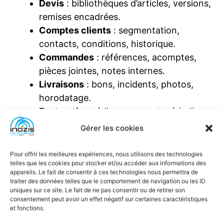
Devis
: bibliothèques d’articles, versions,
remises encadrées.
Comptes clients
: segmentation,
contacts, conditions, historique.
Commandes
: références, acomptes,
pièces jointes, notes internes.
Livraisons
: bons, incidents, photos,
horodatage.
Facturation
: à l’avancement, périodique,
avoirs, pénalités.
Gérer les cookies
Règlements
: échéancier, lettrage,
relances, contentieux.
Pour offrir les meilleures expériences, nous utilisons des technologies
telles que les cookies pour stocker et/ou accéder aux informations des
Achats/Stocks
: réappro, seuils,
appareils. Le fait de consentir à ces technologies nous permettra de
fournisseurs, inventaires.
traiter des données telles que le comportement de navigation ou les ID
uniques sur ce site. Le fait de ne pas consentir ou de retirer son
Produits
: catalogues, variantes, codes-
consentement peut avoir un effet négatif sur certaines caractéristiques
barres, tarifs.
et fonctions.
Tableaux de bord
: objectifs,