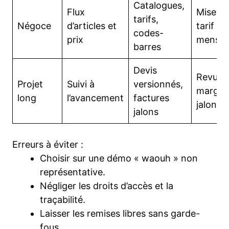
Catalogues,
Flux
Mise à 
tarifs,
Négoce
d’articles et
tarif
codes-
prix
mensue
barres
Devis
Revue
Projet
Suivi à
versionnés,
marge 
long
l’avancement
factures
jalon
jalons
Erreurs à éviter :
Choisir sur une démo « waouh » non
représentative.
Négliger les droits d’accès et la
traçabilité.
Laisser les remises libres sans garde-
fous.